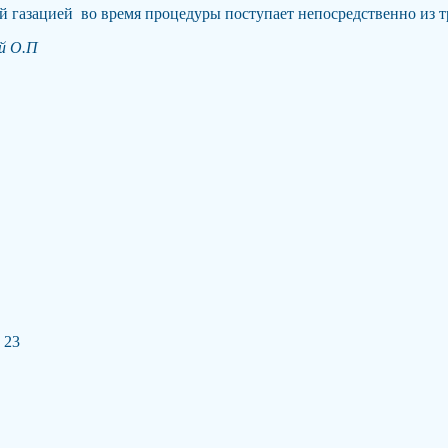
ой газацией во время процедуры поступает непосредственно из 
й О.П
 23