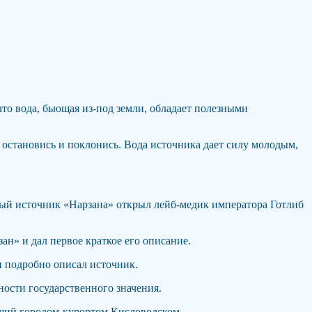
то вода, бьющая из-под земли, обладает полезными
 остановись и поклонись. Вода источника дает силу молодым,
рвый источник «Нарзана» открыл лейб-медик императора Готлиб
ан» и дал первое краткое его описание.
и подробно описал источник.
ности государственного значения.
вший городом-курортом Кисловодском.