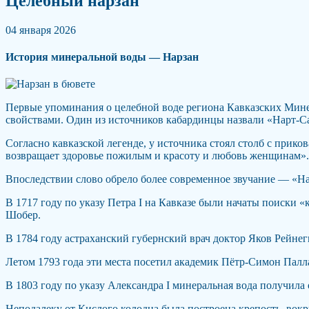
Целебный нарзан
04 января 2026
История минеральной воды — Нарзан
Первые упоминания о целебной воде региона Кавказских Минер
свойствами. Один из источников кабардинцы назвали «Нарт-Сан
Согласно кавказской легенде, у источника стоял столб с прик
возвращает здоровье пожилым и красоту и любовь женщинам».
Впоследствии слово обрело более современное звучание — «На
В 1717 году по указу Петра I на Кавказе были начаты поиски
Шобер.
В 1784 году астраханский губернский врач доктор Яков Рейнег
Летом 1793 года эти места посетил академик Пётр-Симон Палла
В 1803 году по указу Александра I минеральная вода получила
Неподалеку от Кислого колодца была построена крепость, вок