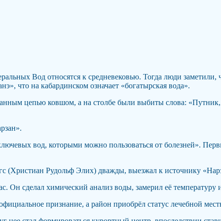
альных Вод относятся к средневековью. Тогда люди заметили, ч
э», что на кабардинском означает «богатырская вода».
ованным цепью ковшом, а на столбе были выбиты слова: «Путник,
рзан».
 «ключевых вод, которыми можно пользоваться от болезней». Пе
гс (Христиан Рудольф Элих) дважды, выезжал к источнику «Нарз
с. Он сделал химический анализ воды, замерил её температуру 
 официальное признание, а район приобрёл статус лечебной мест
руг нее стал формироваться курортный центр, впоследствии ста