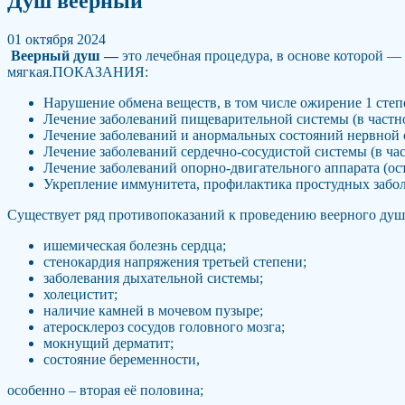
Душ веерный
01 октября 2024
Веерный душ —
это лечебная процедура, в основе которой — 
мягкая.ПОКАЗАНИЯ:
Нарушение обмена веществ, в том числе ожирение 1 степ
Лечение заболеваний пищеварительной системы (в частно
Лечение заболеваний и анормальных состояний нервной си
Лечение заболеваний сердечно-сосудистой системы (в час
Лечение заболеваний опорно-двигательного аппарата (ост
Укрепление иммунитета, профилактика простудных забо
Существует ряд противопоказаний к проведению веерного душ
ишемическая болезнь сердца;
cтенокардия напряжения третьей степени;
заболевания дыхательной системы;
холецистит;
наличие камней в мочевом пузыре;
атеросклероз сосудов головного мозга;
мокнущий дерматит;
cостояние беременности,
особенно – вторая её половина;