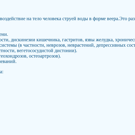
воздействие на тело человека струей воды в форме веера.Это раз
ени.
сти, дискинезии кишечника, гастритов, язвы желудка, хроническ
стемы (в частности, неврозов, неврастений, депрессивных сост
тности, вегетососудистой дистонии).
еохондрозов, остеоартрозов).
леваний.
а: