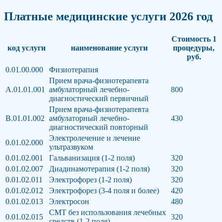
Платные медицинские услуги 2026 год
Стоимость 1
код услуги
наименование услуги
процедуры,
руб.
0.01.00.000
Физиотерапия
Прием врача-физиотерапевта
А.01.01.001
амбулаторный лечебно-
800
диагностический первичный
Прием врача-физиотерапевта
В.01.01.002
амбулаторный лечебно-
430
диагностический повторный
Электролечение и лечение
0.01.02.000
ультразвуком
0.01.02.001
Гальванизация (1-2 поля)
320
0.01.02.007
Диадинамотерапия (1-2 поля)
320
0.01.02.011
Электрофорез (1-2 поля)
320
0.01.02.012
Электрофорез (3-4 поля и более)
420
0.01.02.013
Электросон
480
СМТ без использования лечебных
0.01.02.015
320
средств (1-2 поля)