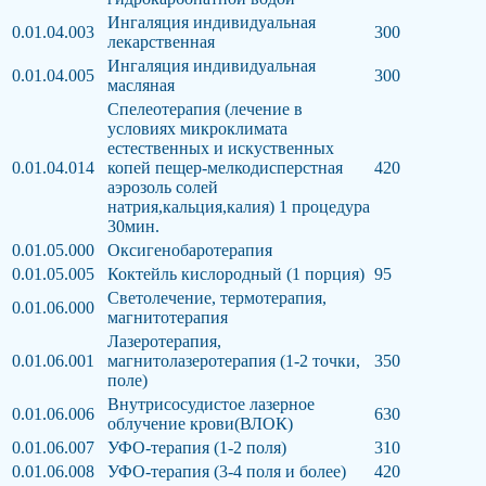
Ингаляция индивидуальная
0.01.04.003
300
лекарственная
Ингаляция индивидуальная
0.01.04.005
300
масляная
Спелеотерапия (лечение в
условиях микроклимата
естественных и искуственных
0.01.04.014
копей пещер-мелкодисперстная
420
аэрозоль солей
натрия,кальция,калия) 1 процедура
30мин.
0.01.05.000
Оксигенобаротерапия
0.01.05.005
Коктейль кислородный (1 порция)
95
Светолечение, термотерапия,
0.01.06.000
магнитотерапия
Лазеротерапия,
0.01.06.001
магнитолазеротерапия (1-2 точки,
350
поле)
Внутрисосудистое лазерное
0.01.06.006
630
облучение крови(ВЛОК)
0.01.06.007
УФО-терапия (1-2 поля)
310
0.01.06.008
УФО-терапия (3-4 поля и более)
420