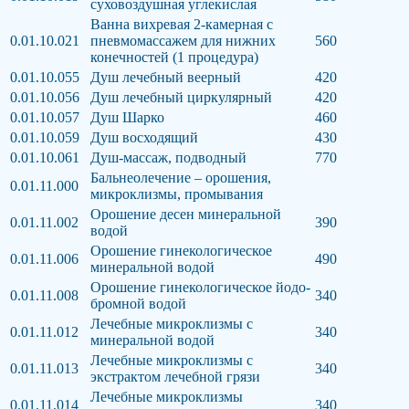
суховоздушная углекислая
Ванна вихревая 2-камерная с
0.01.10.021
пневмомассажем для нижних
560
конечностей (1 процедура)
0.01.10.055
Душ лечебный веерный
420
0.01.10.056
Душ лечебный циркулярный
420
0.01.10.057
Душ Шарко
460
0.01.10.059
Душ восходящий
430
0.01.10.061
Душ-массаж, подводный
770
Бальнеолечение – орошения,
0.01.11.000
микроклизмы, промывания
Орошение десен минеральной
0.01.11.002
390
водой
Орошение гинекологическое
0.01.11.006
490
минеральной водой
Орошение гинекологическое йодо-
0.01.11.008
340
бромной водой
Лечебные микроклизмы с
0.01.11.012
340
минеральной водой
Лечебные микроклизмы с
0.01.11.013
340
экстрактом лечебной грязи
Лечебные микроклизмы
0.01.11.014
340