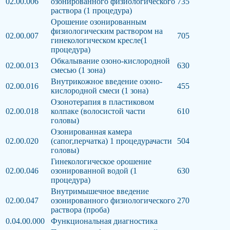
02.00.006
озонированного физиологического
735
раствора (1 процедура)
Орошение озонированным
физиологическим раствором на
02.00.007
705
гинекологическом кресле(1
процедура)
Обкалывание озоно-кислородной
02.00.013
630
смесью (1 зона)
Внутрикожное введение озоно-
02.00.016
455
кислородной смеси (1 зона)
Озонотерапия в пластиковом
02.00.018
колпаке (волосистой части
610
головы)
Озонированная камера
02.00.020
(сапог,перчатка) 1 процедурачасти
504
головы)
Гинекологическое орошение
02.00.046
озонированной водой (1
630
процедура)
Внутримышечное введение
02.00.047
озонированного физиологического
270
раствора (проба)
0.04.00.000
Функциональная диагностика