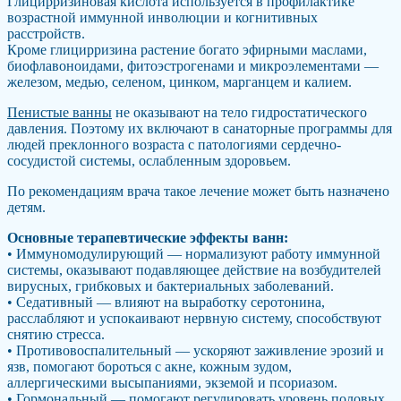
Глицирризиновая кислота используется в профилактике
возрастной иммунной инволюции и когнитивных
расстройств.
Кроме глицирризина растение богато эфирными маслами,
биофлавоноидами, фитоэстрогенами и микроэлементами —
железом, медью, селеном, цинком, марганцем и калием.
Пенистые ванны
не оказывают на тело гидростатического
давления. Поэтому их включают в санаторные программы для
людей преклонного возраста с патологиями сердечно-
сосудистой системы, ослабленным здоровьем.
По рекомендациям врача такое лечение может быть назначено
детям.
Основные терапевтические эффекты ванн:
• Иммуномодулирующий — нормализуют работу иммунной
системы, оказывают подавляющее действие на возбудителей
вирусных, грибковых и бактериальных заболеваний.
• Седативный — влияют на выработку серотонина,
расслабляют и успокаивают нервную систему, способствуют
снятию стресса.
• Противовоспалительный — ускоряют заживление эрозий и
язв, помогают бороться с акне, кожным зудом,
аллергическими высыпаниями, экземой и псориазом.
• Гормональный — помогают регулировать уровень половых