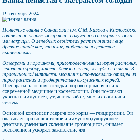
Ванна пенистая с экстрактом солодки
19 сентября 2024
Пенистые ванны
в Санатории им. С.М. Кирова в Кисловодске
готовят на основе экстракта, полученного из корня солодки
или лакрицы. О лечебных свойствах растения знали еще
древние индийские, японские, тибетские и греческие
врачеватели.
Отварами и порошками, приготовленными из корня растения,
лечили лихорадку, кашель, болезни почек, желудка и печени. В
традиционной китайской медицине использовались отвары из
паров растения и предварительно высушенных корней.
Препараты на основе солодки широко применяют и в
современной медицине и косметологии. Они помогают
укрепить иммунитет, улучшить работу многих органов и
систем.
Основной компонент лакричного корня — глицирризин. Он
оказывает противовирусное и иммуномодулирующее
действие, уменьшает склеивание тромбоцитов, снимает
воспаление и ускоряет заживление язв.